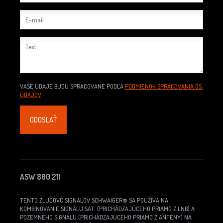
VAŠÉ ÚDAJE BUDÚ SPRACOVANÉ PODĽA
PODMIENOK SPRACOVANIA OS.
ÚDAJOV
ASW 800 211
TENTO ZLUČOVČ SIGNÁLOV SCHWAIGER® SA POUŽÍVA NA
KOMBINOVANIE SIGNÁLU SAT (PRICHÁDZAJÚCEHO PRIAMO Z LNB) A
POZEMNÉHO SIGNÁLU (PRICHÁDZAJÚCEHO PRIAMO Z ANTÉNY) NA