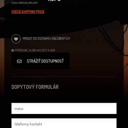
CENA VRÁTANE 20% DPH
CHECK SHIPPING PRICE
PRIDAŤ DO ZOZNAMU OBĽÚBENÝCH
VYPREDANÉ, ALEBO NA CESTE K NÁM
STRÁŽIŤ DOSTUPNOSŤ
DOPYTOVÝ FORMULÁR