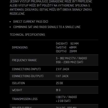
JEDINÝ VÝSTUP.
PRIJÍMAJÚCE ZARIADENIE MÔŽE BYŤ PRIPOJENÉ
ALEBO VÝSTUP MÔŽE BYŤ POUŽITÝ NA VYTVORENIE SPOJENIA S
ANTÉNNOU ZÁSUVKOU.
ODTIAĽ MÔŽU BYŤ OBIDVA SIGNÁLY ZNOVU
ROZDELENÉ.
DIRECT CURRENT PASS (DC)
COMBINING SAT AND RADIO SIGNALS TO A SINGLE LINE
TECHNICAL SPECIFICATIONS
(HEIGHT) 92 MM
DIMENSIONS
(WIDTH) 48MM
(DEPTH) 29MM
5 - 862 MHZ (TV / RADIO)
FREQUENCY RANGE
950 - 2300 MHZ (SAT)
CONNECTIONS (INPUT)
2 X F JACK
CONNECTIONS (OUTPUT)
1 X F JACK
ISOLATION
25 DB
WEIGHT
81 G
1 DB (TV / RADIO)
TRANSMISSION LOSS
< 2 DB (SAT)
POWER SUPPLY
24 V DC , 500 MA