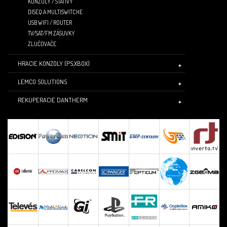
KONZOLY / STATÍVY
DISEQ A MULTISWITCHE
USB WIFI / ROUTER
TV/SAT/FM ZÁSUVKY
ZLUČOVAČE
HRACIE KONZOLY (PS,XBOX)
LEMCO SOLUTIONS
REKUPERACIE DANTHERM