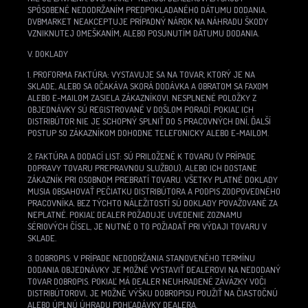
SPÔSOBENÉ NEDODRŽANÍM PREDPOKLADANÉHO DÁTUMU DODANIA.
DVBMARKET NEAKCEPTUJE PRÍPADNÝ NÁROK NA NÁHRADU ŠKODY
VZNIKNUTEJ OMEŠKANÍM, ALEBO POSUNUTÍM DÁTUMU DODANIA.
V. DOKLADY
1. PROFORMA FAKTÚRA: VYSTAVUJE SA NA TOVAR, KTORÝ JE NA
SKLADE, ALEBO SA OČAKÁVA SKORÁ DODÁVKA A OBRATOM SA FAXOM
ALEBO E-MAILOM ZASIELA ZÁKAZNÍKOVI. NESPLNENÉ POLOŽKY Z
OBJEDNÁVKY SÚ REGISTROVANÉ V DOŠLOM PORADÍ. POKIAĽ ICH
DISTRIBÚTOR NIE JE SCHOPNÝ SPLNIŤ DO 5 PRACOVNÝCH DNÍ, ĎALŠÍ
POSTUP SO ZÁKAZNÍKOM DOHODNE TELEFONICKY ALEBO E-MAILOM.
2. FAKTÚRA A DODACÍ LIST: SÚ PRILOŽENÉ K TOVARU (V PRÍPADE
DOPRAVY TOVARU PREPRAVNOU SLUŽBOU), ALEBO ICH DOSTANE
ZÁKAZNÍK PRI OSOBNOM PREBRATÍ TOVARU. VŠETKY PLATNÉ DOKLADY
MUSIA OBSAHOVAŤ PEČIATKU DISTRIBÚTORA A PODPIS ZODPOVEDNÉHO
PRACOVNÍKA. BEZ TÝCHTO NÁLEŽITOSTÍ SÚ DOKLADY POVAŽOVANÉ ZA
NEPLATNÉ. POKIAĽ DEALER POŽADUJE UVEDENIE ZOZNAMU
SÉRIOVÝCH ČÍSEL, JE NUTNÉ O TO POŽIADAŤ PRI VÝDAJI TOVARU V
SKLADE.
3. DOBROPIS: V PRÍPADE NEDODRŽANIA STANOVENÉHO TERMÍNU
DODANIA OBJEDNÁVKY JE MOŽNÉ VYSTAVIŤ DEALEROVI NA NEDODANÝ
TOVAR DOBROPIS. POKIAĽ MÁ DEALER NEUHRADENÉ ZÁVÄZKY VOČI
DISTRIBÚTOROVI, JE MOŽNÉ VÝŠKU DOBROPISU POUŽIŤ NA ČIASTOČNÚ
ALEBO ÚPLNÚ ÚHRADU POHĽADÁVKY DEALERA.