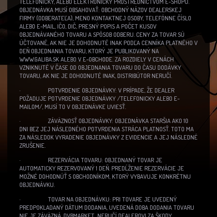
TELEFONICKY, ALEBO ELEKTRONICKY PROSTREDNÍCTVOM E-SHOPU.
OBJEDNÁVKA MUSÍ OBSAHOVAŤ: OBCHODNÝ NÁZOV DEALERSKEJ
FIRMY (ODBERATEĽA), MENO KONTAKTNEJ OSOBY, TELEFÓNNE ČÍSLO
ALEBO E-MAIL, IČO, DIČ, PRESNÝ POPIS A POČET KUSOV
OBJEDNÁVANÉHO TOVARU A SPÔSOB ODBERU. CENY ZA TOVAR SÚ
ÚČTOVANÉ, AK NIE JE DOHODNUTÉ INAK PODĽA CENNÍKA PLATNÉHO V
DEŇ OBJEDNANIA TOVARU, KTORÝ JE PUBLIKOVANÝ NA
WWW.GALIBA.SK ALEBO V E-OBCHODE. ZA ROZDIELY V CENÁCH
VZNIKNUTÉ V ČASE OD OBJEDNANIA TOVARU DO ČASU DODÁVKY
TOVARU, AK NIE JE DOHODNUTÉ INAK, DISTRIBÚTOR NERUČÍ.
· POTVRDENIE OBJEDNÁVKY: V PRÍPADE, ŽE DEALER
POŽADUJE POTVRDENIE OBJEDNÁVKY /TELEFONICKY ALEBO E-
MAILOM/, MUSÍ TO V OBJEDNÁVKE UVIESŤ.
· ZÁVÄZNOSŤ OBJEDNÁVKY: OBJEDNÁVKA STARŠIA AKO 10
DNI BEZ JEJ NÁSLEDNÉHO POTVRDENIA STRÁCA PLATNOSŤ. TOTO MA
ZA NÁSLEDOK VYRADENIE OBJEDNÁVKY Z EVIDENCIE A JEJ NÁSLEDNÉ
ZRUŠENIE.
· REZERVÁCIA TOVARU: OBJEDNANÝ TOVAR JE
AUTOMATICKY REZERVOVANÝ 1 DEŇ. PREDĹŽENIE REZERVÁCIE JE
MOŽNÉ DOHODNÚŤ S OBCHODNÍKOM, KTORÝ VYBAVUJE KONKRÉTNU
OBJEDNÁVKU.
· TOVAR NA OBJEDNÁVKU: PRI TOVARE JE UVEDENÝ
PREDPOKLADANÝ DÁTUM DODANIA, UVEDENÁ DOBA DODANIA TOVARU
NIE JE ZÁVÄZNÁ. DVBMARKET NERUČÍ DEALEROVI ZA ŠKODY