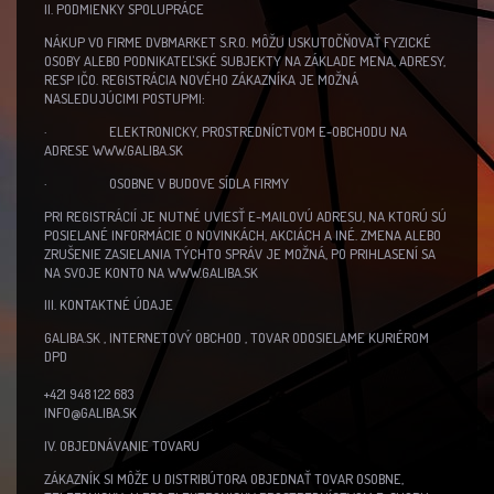
II. PODMIENKY SPOLUPRÁCE
NÁKUP VO FIRME DVBMARKET S.R.O. MÔŽU USKUTOČŇOVAŤ FYZICKÉ
OSOBY ALEBO PODNIKATEĽSKÉ SUBJEKTY NA ZÁKLADE MENA, ADRESY,
RESP IČO. REGISTRÁCIA NOVÉHO ZÁKAZNÍKA JE MOŽNÁ
NASLEDUJÚCIMI POSTUPMI:
· ELEKTRONICKY, PROSTREDNÍCTVOM E-OBCHODU NA
ADRESE WWW.GALIBA.SK
· OSOBNE V BUDOVE SÍDLA FIRMY
PRI REGISTRÁCIÍ JE NUTNÉ UVIESŤ E-MAILOVÚ ADRESU, NA KTORÚ SÚ
POSIELANÉ INFORMÁCIE O NOVINKÁCH, AKCIÁCH A INÉ. ZMENA ALEBO
ZRUŠENIE ZASIELANIA TÝCHTO SPRÁV JE MOŽNÁ, PO PRIHLASENÍ SA
NA SVOJE KONTO NA WWW.GALIBA.SK
III. KONTAKTNÉ ÚDAJE
GALIBA.SK , INTERNETOVÝ OBCHOD , TOVAR ODOSIELAME KURIÉROM
DPD
+421 948 122 683
INFO@GALIBA.SK
IV. OBJEDNÁVANIE TOVARU
ZÁKAZNÍK SI MÔŽE U DISTRIBÚTORA OBJEDNAŤ TOVAR OSOBNE,