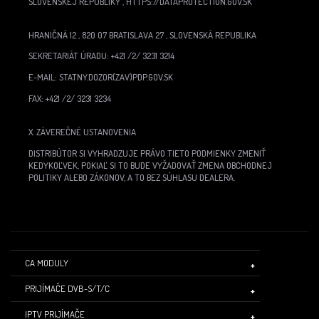
SLOVENSKEJ REPUBLIKY , HTTPS://DATAPROTECTION.GOV.SK
HRANIČNÁ 12 , 820 07 BRATISLAVA 27 , SLOVENSKÁ REPUBLIKA
SEKRETARIÁT ÚRADU: +421 /2/ 3231 3214
E-MAIL: STATNY.DOZOR(ZAV)PDP.GOV.SK
FAX: +421 /2/ 3231 3234
X. ZÁVEREČNÉ USTANOVENIA
DISTRIBÚTOR SI VYHRADZUJE PRÁVO TIETO PODMIENKY ZMENIŤ
KEDYKOĽVEK, POKIAĽ SI TO BUDE VYŽADOVAŤ ZMENA OBCHODNEJ
POLITIKY ALEBO ZÁKONOV, A TO BEZ SÚHLASU DEALERA.
CA MODULY
PRIJÍMAČE DVB-S/T/C
IPTV PRIJÍMAČE