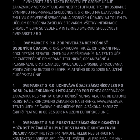
2. DVBMARKET S.R.O. TAKTO POSKYTNUTÉ OSOBNÉ ÚDAJE
ZÁKAZNIKOV NEPOSKYTUJE ANI NESPRÍSTUPŇUJE TRETÍM OSOBÁM, S
VÝNIMKOU PREPRAVNEJ SPOLOČNOSTI, S KTOROU MÁ UZATVORENÚ
ZMLUVU O POVERENÍ SPRACOVANIA OSOBNÝCH ÚDAJOV, AJ TO LEN ZA
ÚČELOM DORUČENIA ZÁSIELKY S TOVAROM. VŠETKY INFORMÁCIE
OHĽADOM GDPR SÚ VEDENÉ V INTERNEJ SMERNICI SPOLOČNOSTI
DVBMARKET S.R.O.
3.
DVBMARKET S R.O. ZODPOVEDÁ ZA BEZPEČNOSŤ
OSOBNÝCH ÚDAJOV
, KTORÉ SPRACÚVA TAK, ŽE ICH CHRÁNI PRED
ODCUDZENÍM, STRATOU, ZMENOU A ROZŠIROVANÍM. NA TENTO ÚČEL
JE ZABEZPEČENÉ PRIMERANÉ TECHNICKÉ, ORGANIZAČNÉ A
PERSONÁLNE OPATRENIA ZODPOVEDAJÚCE SPÔSOBU SPRACÚVANIA
PODĽA ZÁKONA 18/2018 ZZ (GDPR) PLATNÉHO OD 25.5.2018 NA ÚZEMÍ
EURÓPSKEJ ÚNIE.
4.
DVBMARKET S R.O. UCHOVÁVA ÚDAJE ZÁKAZNÍKOV LEN PO
DOBU 24 KALENDÁRNYCH MESIACOV
OD POSLEDNEJ OBJEDNÁVKY
ZÁKAZNÍKA, RESP. AK TÁTO SKUTOČNOSŤ NENASTALA, TAK OD DÁTUMU
REGISTRÁCIE KONCOVÉHO ZÁKAZNÍKA NA STRÁNKE WWW.GALIBA.SK.
TENTO ÚSEK JE ČASOVO OHRANIČENÝ PODĽA ZÁKONA 18/2018 ZZ
(GDPR) PLATNÉHO OD 25.5.2018 NA ÚZEMÍ EURÓPSKEJ ÚNIE.
5.
DVBMARKET S R.O. POSKYTUJE ZÁKAZNÍKOM OKAMŽITÚ
MOŽNOSŤ POŽIADAŤ O ÚPLNÉ ODSTRÁNENIE KONTAKTNÝCH
ÚDAJOV
POSKYTNUTÝCH PRI NÁKUPE, ALEBO REGISTRÁCII NA
KONTAKTNEJ ADRESE SPOLOČNOSTI POŠTOU , ALEBO EMAILOM NA :