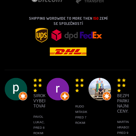
SHIPPING WORDWIDE TO MORE THEN
150
ZEMÍ
SE SPOLEČNOSTÍ
SIROKY
BEZPRO
VYBER
PARKOVA
TOVARU
NAJNIŽŠI
RUDO
CENY.
MITASIK,
PAVOL
PRED 7
MARTIN
LUKAC,
ROKMI
HRABOS,
PRED 8
PRED 9
ROKMI