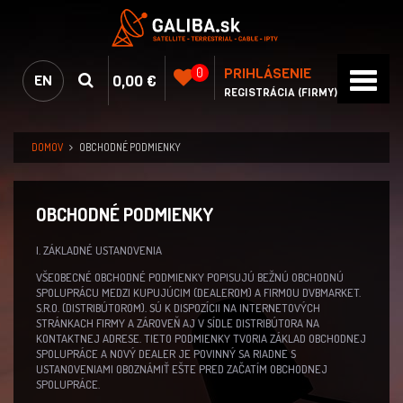
PRIHLÁSENIE
0
0,00 €
EN
REGISTRÁCIA (FIRMY)
DOMOV
OBCHODNÉ PODMIENKY
OBCHODNÉ PODMIENKY
I. ZÁKLADNÉ USTANOVENIA
VŠEOBECNÉ OBCHODNÉ PODMIENKY POPISUJÚ BEŽNÚ OBCHODNÚ
SPOLUPRÁCU MEDZI KUPUJÚCIM (DEALEROM) A FIRMOU DVBMARKET.
S.R.O. (DISTRIBÚTOROM). SÚ K DISPOZÍCII NA INTERNETOVÝCH
STRÁNKACH FIRMY A ZÁROVEŇ AJ V SÍDLE DISTRIBÚTORA NA
KONTAKTNEJ ADRESE. TIETO PODMIENKY TVORIA ZÁKLAD OBCHODNEJ
SPOLUPRÁCE A NOVÝ DEALER JE POVINNÝ SA RIADNE S
USTANOVENIAMI OBOZNÁMIŤ EŠTE PRED ZAČATÍM OBCHODNEJ
SPOLUPRÁCE.