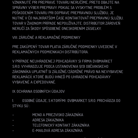
VZNIKNUTÉ PRI PREPRAVE TOVARU NERUČÍME, PRETO DBAJTE NA
SPRÁVNY VÝBER PREPRAVY. POKIAĽ SA VYSKYTNE PROBLÉM S
POŠKODENÍM TOVARU PRI DOPRAVE PREPRAVNOU SLUŽBOU, JE
NUTNÉ V ČO NAJKRATŠOM ČASE KONTAKTOVAŤ PREPRAVNÚ SLUŽBU.
TOVAR V ŽIADNOM PRÍPADE NEPOUŽÍVAJTE. DISTRIBÚTOR ZÁROVEŇ
NERUČÍ ZA ŠKODY SPÔSOBENÉ ONESKORENÍM ZÁSIELKY.
VIII. ZÁRUČNÉ A REKLAMAČNÉ PODMIENKY
PRE ZAKÚPENÝ TOVAR PLATIA ZÁRUČNÉ PODMIENKY UVEDENÉ V
REKLAMAČNÝCH PODMIENKACH DISTRIBÚTORA.
V PRÍPADE NEUHRADENEJ POHĽADÁVKY SI FIRMA DVBMARKET
S.R.O. VYHRADZUJE PODĽA USTANOVENIA §151 OBČIANSKEHO
ZÁKONNÍKA UPLATNIŤ SI ZÁLOŽNÉ/ZÁDRŽNÉ PRÁVO NA NEVYBAVENE
REKLAMÁCIÍ, KTORÉ BUDÚ IHNEĎ PO UHRADENÍ POHĽADÁVKY
VYBAVENÉ A EXPEDOVANÉ.
IX. OCHRANA OSOBNÝCH ÚDAJOV
1. OSOBNÉ ÚDAJE, S KTORÝMI DVBMARKET S.R.O. PRICHÁDZA DO
STYKU SÚ :
- MENO A PRIEZVISKO ZÁKAZNÍKA
- ADRESA ZÁKAZNIKA
- TELEFONICKÝ KONTAKT ZÁKAZNÍKA
- E-MAILOVÁ ADRESA ZÁKAZNÍKA