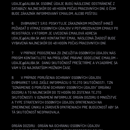
UDAJE@GALIBA.SK. OSOBNÉ ÚDAJE BUDÚ NÁSLEDNE ODSTRÁNENÉ Z
DATABÁZY, NAJNESKÔR DO 48 HODÍN POČAS PRACOVNÝCH DNÍ, O ČOM
BUDE ZÁKAZNÍK INFORMOVANÝ EMAILOM, ALEBO POŠTOU.
6. DVBMARKET S.R.O. POSKYTUJE ZÁKAZNÍKOM MOŽNOSŤ IHNEĎ
POŽIADAŤ O VÝMAZ OSOBNÝCH ÚDAJOV V POTVRDZOVACOM EMAILY PO
REGISTRÁCII, V KTOROM JE UVEDENÁ EMAILOVÁ ADRESA
UDAJE@GALIBA.SK AKO KONTAKTNÝ EMAIL. NÁSLEDNÁ ŽIADOSŤ BUDE
VYBAVENÁ NAJNESKÔR DO 48 HODÍN POČAS PRACOVNÝCH DNÍ.
7. V PRÍPADE PODOZRENIA ZO ZNEUŽITIA OSOBNÝCH ÚDAJOV, NÁS
PROSÍM KONTAKTUJTE NA PRÍSLUŠNÉ PRÁVNE ODDELENIE EMAILOM -
UDAJE@GALIBA.SK . DANÚ SKUTOČNOSŤ PREŠETRÍME A VYJADRÍME SA
VÁM V ČO NAJKRATŠOM MOŽNOM ČASE.
8. V PRÍPADE PORUŠENIA OCHRANY OSOBNÝCH ÚDAJOV,
DVBMARKET S.R.O. ZAŠLE INFORMÁCIU O TEJTO SKUTOČNOSTI , TZN
"OZNÁMENIE O PORUŠENÍ OCHRANY OSOBNÝCH ÚDAJOV" ORGÁNU
DOZORU A TO NAJNESKÔR DO 72 HODÍN OD ZISTENIA TEJTO
SKUTOČNOSTI. V OZNÁMENÍ INFORMUJE ORGÁN DOZORU O MNOŽSTVE
A TYPE STRATENÝCH OSOBNÝCH ÚDAJOV, OPATRENIACH NA
ZMIERNENIE ÚNIKU A ZÁROVEŇ OPATRENIACH PRE BUDÚCNOSŤ ABY SA
TÁ SKUTOČNOSŤ NEOPAKOVALA.
ORGÁN DOZORU : ORGÁN NA OCHRANU OSOBNÝCH ÚDAJOV