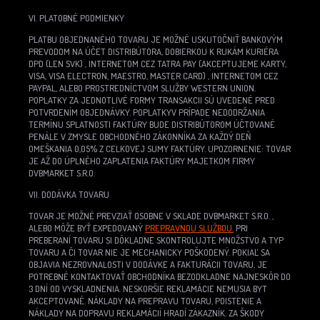
VI. PLATOBNÉ PODMIENKY
PLATBU OBJEDNANÉHO TOVARU JE MOŽNÉ USKUTOČNIŤ BANKOVÝM
PREVODOM NA ÚČET DISTRIBÚTORA, DOBIERKOU K RUKÁM KURIÉRA
DPD (LEN SVK) , INTERNETOM CEZ TATRA PAY (AKCEPTUJEME KARTY,
VISA, VISA ELECTRON, MAESTRO, MASTER CARD) , INTERNETOM CEZ
PAYPAL, ALEBO PROSTREDNÍCTVOM SLUŽBY WESTERN UNION.
POPLATKY ZA JEDNOTLIVÉ FORMY TRANSAKCII SÚ UVEDENÉ PRED
POTVRDENÍM OBJEDNÁVKY. POPLATKYV PRÍPADE NEDODRŽANIA
TERMÍNU SPLATNOSTI FAKTÚRY BUDE DISTRIBÚTOROM ÚČTOVANÉ
PENÁLE V ZMYSLE OBCHODNÉHO ZÁKONNÍKA ZA KAŽDÝ DEŇ
OMEŠKANIA 0,05% Z CELKOVEJ SUMY FAKTÚRY. UPOZORNENIE:
TOVAR
JE AŽ DO ÚPLNÉHO ZAPLATENIA FAKTÚRY MAJETKOM FIRMY
DVBMARKET S.R.O.
VII. DODÁVKA TOVARU
TOVAR JE MOŽNÉ PREVZIAŤ OSOBNE V SKLADE DVBMARKET S.R.O. ,
ALEBO MÔŽE BYŤ EXPEDOVANÝ
PREPRAVNOU SLUŽBOU.
PRI
PREBERANÍ TOVARU SI DÔKLADNE SKONTROLUJTE MNOŽSTVO A TYP
TOVARU A ČI TOVAR NIE JE MECHANICKY POŠKODENÝ. POKIAĽ SA
OBJAVIA NEZROVNALOSTI V DODÁVKE A FAKTURÁCII TOVARU, JE
POTREBNÉ KONTAKTOVAŤ OBCHODNÍKA BEZODKLADNE NAJNESKÔR DO
3 DNÍ OD VYSKLADNENIA. NESKORŠIE REKLAMÁCIE NEMUSIA BYT
AKCEPTOVANÉ. NÁKLADY NA PREPRAVU TOVARU, POISTENIE A
NÁKLADY NA DOPRAVU REKLAMÁCIÍ HRADÍ ZÁKAZNÍK. ZA ŠKODY