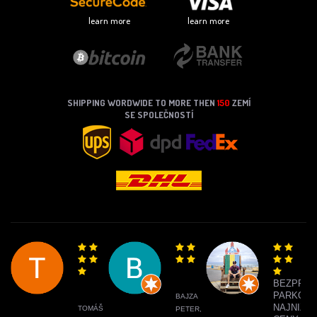
learn more
learn more
SHIPPING WORDWIDE TO MORE THEN
150
ZEMÍ
SE SPOLEČNOSTÍ
BEZPRO
PARKOVA
BAJZA
NAJNIŽŠI
TOMÁŠ
PETER,