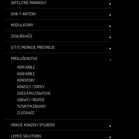
SATELITNÉ PARABOLY
DVB-T ANTÉNY
MODULÁTORY
ZOSILŇOVAČE
S/T/C MERACIE PRÍSTROJE
PRÍSLUŠENSTVO
HDMI KÁBLE
KOAX KÁBLE
KONEKTORY
KONZOLY / STATÍVY
DISEQ A MULTISWITCHE
USB WIFI / ROUTER
TV/SAT/FM ZÁSUVKY
ZLUČOVAČE
HRACIE KONZOLY (PS,XBOX)
LEMCO SOLUTIONS