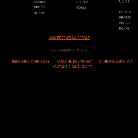
CENY.
GONDA,
PRED 8
PRED 7
ROKMI
MARTIN
ROKMI
HRABOS,
PRED 9
ROKMI
VIAC RECENZÍ NA GOOGLE
WWW.GALIBA.SK © 2026
OBCHODNÉ PODMIENKY
ZÁRUČNÉ PODMIENKY
OCHRANA SÚKROMIA
KONTAKT A FAKT. ÚDAJE