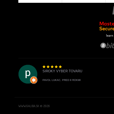
learn
SIROKY VYBER TOVARU
PAVOL LUKAC,
PRED 8 ROKMI
WWW.GALIBA.SK © 2026