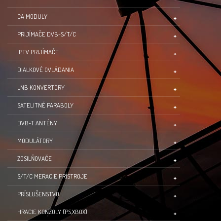
CA MODULY
PRIJÍMAČE DVB-S/T/C
IPTV PRIJÍMAČE
DIALKOVÉ OVLÁDANIA
LNB KONVERTORY
SATELITNÉ PARABOLY
DVB-T ANTÉNY
MODULÁTORY
ZOSILŇOVAČE
S/T/C MERACIE PRÍSTROJE
PRÍSLUŠENSTVO
HRACIE KONZOLY (PS,XBOX)