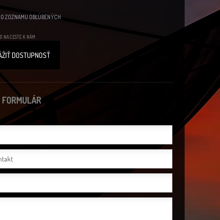
DO ZOZNAMU OBĽÚBENÝCH
O NA CESTE K NÁM
ÁŽIŤ DOSTUPNOSŤ
 FORMULÁR