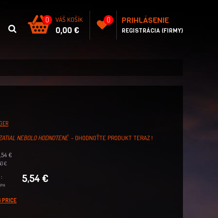
PRIHLÁSENIE
0
VÁŠ KOŠÍK
0
0,00 €
REGISTRÁCIA (FIRMY)
GER
ZATIAL NEBOLO HODNOTENÉ
- OHODNOŤTE PRODUKT TERAZ !
,54 €
0 €
5,54 €
:
DPH
 PRICE