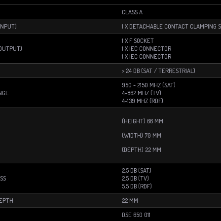
CLASS A
INPUT)
1 X DETACHABLE CONTACT CLAMPING 
1 X F SOCKET
OUTPUT)
1 X IEC CONNECTOR
1 X IEC CONNECTOR
> 24 DB (SAT / TERRESTRIAL)
950 - 2150 MHZ (SAT)
NGE
4-862 MHZ (TV)
4-139 MHZ (RDF)
(HEIGHT) 66 MM
(WIDTH) 70 MM
(DEPTH) 22 MM
2.5 DB (SAT)
SS
2.5 DB (TV)
5.5 DB (RDF)
DEPTH
22 MM
DSE 650 011