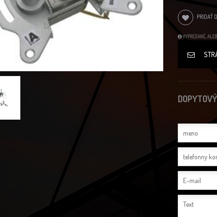
PRIDAŤ 
VYPREDANÉ, ALEB
STR
DOPYTOVÝ