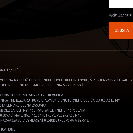
VAŠÉ ÚDAJE B
KA (2,5 DB)
VHODNÁ NA POUŽITIE V JEDNODUCHÝCH, KOMUNITNÝCH, ŠIROKOPÁSMOVÝCH KÁBLOV
UPU NIE JE NUTNÉ KÁBLOVÉ SPOJENIA SKRUTKOVAŤ.
KA NA UPEVNENIE VONKAJŠIEHO VODIČA
NIKA PRE BEZSKRUTKOVÉ UPEVNENIE VNÚTORNÉHO VODIČA (∅ 0,8 AŽ 1,3 MM)
ŽITÁ LEN AKO JEDNA ZÁSUVKA
B CEZ SATELITNÝ PRIJÍMAČ SATELITNÉHO PRIPOJENIA
OJOVACÍ MATERIÁL PRE OMIETKOVÉ VLOŽKY (55 MM)
 NACHÁDZAJÚ V VYHLÁSENÍ O ZHODE (PODPORA A SERVIS)
FICATIONS