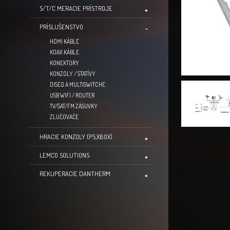
S/T/C MERACIE PRÍSTROJE
PRÍSLUŠENSTVO
HDMI KÁBLE
KOAX KÁBLE
KONEKTORY
KONZOLY / STATÍVY
DISEQ A MULTISWITCHE
USB WIFI / ROUTER
TV/SAT/FM ZÁSUVKY
ZLUČOVAČE
HRACIE KONZOLY (PS,XBOX)
LEMCO SOLUTIONS
REKUPERACIE DANTHERM