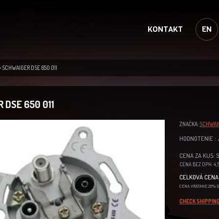
KONTAKT
EN
SCHWAIGER DSE 650 011
 DSE 650 011
ZNAČKA:
SCHWAI
HODNOTENIE :
CENA ZA KUS: 5
CENA BEZ DPH: 4,5
CELKOVÁ CENA 
CENA VRÁTANE 20% 
CHECK SHIPPING