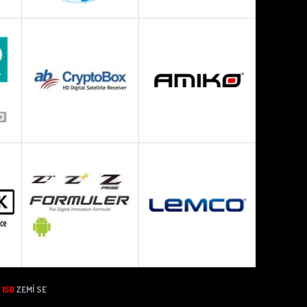
N
150
ZEMÍ SE