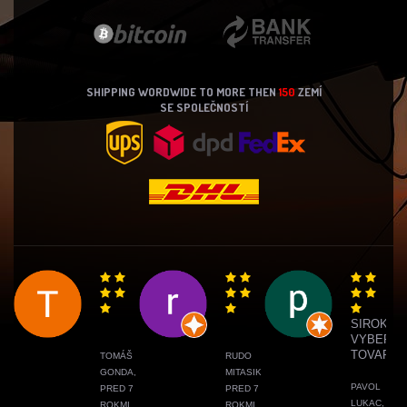
SHIPPING WORDWIDE TO MORE THEN
150
ZEMÍ
SE SPOLEČNOSTÍ
SIROKY
VYBER
TOVARU
TOMÁŠ
RUDO
GONDA,
MITASIK,
PAVOL
PRED 7
PRED 7
LUKAC,
ROKMI
ROKMI