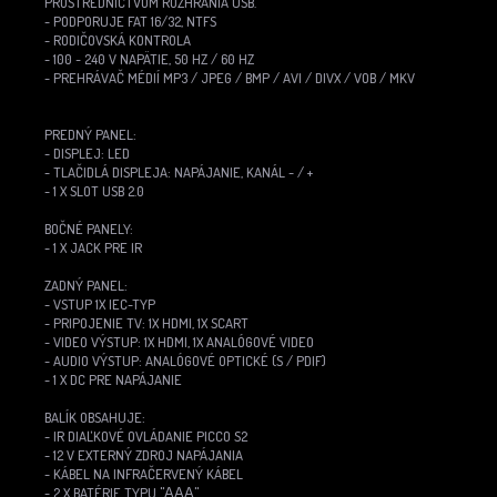
PROSTREDNÍCTVOM ROZHRANIA USB.
- PODPORUJE FAT 16/32, NTFS
- RODIČOVSKÁ KONTROLA
- 100 ~ 240 V NAPÄTIE, 50 HZ / 60 HZ
- PREHRÁVAČ MÉDIÍ MP3 / JPEG / BMP / AVI / DIVX / VOB / MKV
PREDNÝ PANEL:
- DISPLEJ: LED
- TLAČIDLÁ DISPLEJA: NAPÁJANIE, KANÁL - / +
- 1 X SLOT USB 2.0
BOČNÉ PANELY:
- 1 X JACK PRE IR
ZADNÝ PANEL:
- VSTUP 1X IEC-TYP
- PRIPOJENIE TV: 1X HDMI, 1X SCART
- VIDEO VÝSTUP: 1X HDMI, 1X ANALÓGOVÉ VIDEO
- AUDIO VÝSTUP: ANALÓGOVÉ OPTICKÉ (S / PDIF)
- 1 X DC PRE NAPÁJANIE
BALÍK OBSAHUJE:
- IR DIAĽKOVÉ OVLÁDANIE PICCO S2
- 12 V EXTERNÝ ZDROJ NAPÁJANIA
- KÁBEL NA INFRAČERVENÝ KÁBEL
- 2 X BATÉRIE TYPU "ΑΑΑ"