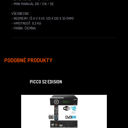
- MINI MANUÁL GR / EN / DE
VŠEOBECNE :
- ROZMERY: (Š X V X H): 125 X 120 X 35 (MM)
- HMOTNOSŤ: 0,5 KG
- FARBA: ČIERNA
PODOBNÉ PRODUKTY
PICCO S2 EDISION