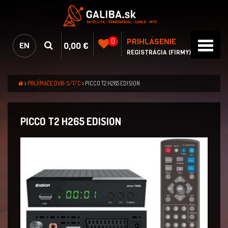
PRIHLÁSENIE
0
0,00 €
EN
REGISTRÁCIA (FIRMY)
PRIJÍMAČE DVB-S/T/C
PICCO T2 H265 EDISION
PICCO T2 H265 EDISION