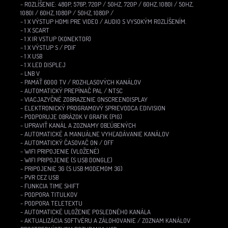
- ROZLÍŠENIE: 480P, 576P, 720P / 50HZ, 720P / 60HZ, 1080I / 50HZ,
1080I / 60HZ, 1080P / 50HZ, 1080P /
- 1 X VÝSTUP HDMI PRE VIDEO / AUDIO S VYSOKÝM ROZLÍŠENÍM.
- 1 X SCART
- 1 X IR VSTUP (KONEKTOR)
- 1 X VÝSTUP S / PDIF
- 1 X USB
- 1 X LED DISPLEJ
- LNB V
- PAMÄŤ 6000 TV / ROZHLASOVÝCH KANÁLOV
- AUTOMATICKÝ PREPÍNAČ PAL / NTSC
- VIACJAZYČNÉ ZOBRAZENIE ONSCREENDISPLAY
- ELEKTRONICKÝ PROGRAMOVÝ SPRIEVODCA EDIVISION
- PODPORUJE OBRÁZOK V GRAFIK (PIG)
- UPRAVIŤ KANÁL A ZOZNAMY OBĽÚBENÝCH
- AUTOMATICKÉ A MANUÁLNE VYHĽADÁVANIE KANÁLOV
- AUTOMATICKÝ ČASOVAČ ON / OFF
- WIFI PRIPOJENIE (VLOŽENÉ)
- WIFI PRIPOJENIE (S USB DONGLE)
- PRIPOJENIE 3G (S USB MODEMOM 3G)
- PVR CEZ USB
- FUNKCIA TIME SHIFT
- PODPORA TITULKOV
- PODPORA TELETEXTU
- AUTOMATICKÉ ULOŽENIE POSLEDNÉHO KANÁLA
- AKTUALIZÁCIA SOFTVÉRU A ZÁLOHOVANIE / ZOZNAM KANÁLOV