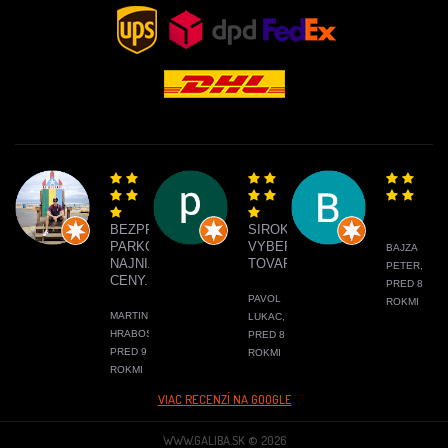
BEZPROBLÉMOVÉ
SIROKY
PARKOVANIE,
VYBER
BAJZA
NAJNIŽŠIE
TOVARU
PETER,
CENY.
PRED 8
PAVOL
ROKMI
MARTIN
LUKAC,
HRABOS,
PRED 8
PRED 9
ROKMI
ROKMI
VIAC RECENZÍ NA GOOGLE
WWW.GALIBA.SK © 2026