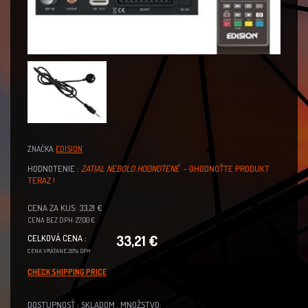
ZNAČKA:
EDISION
HODNOTENIE :
ZATIAL NEBOLO HODNOTENÉ
- OHODNOŤTE PRODUKT
TERAZ !
CENA ZA KUS: 33,21 €
CENA BEZ DPH: 27,00 €
33,21 €
CELKOVÁ CENA :
CENA VRÁTANE 20% DPH
CHECK SHIPPING PRICE
DOSTUPNOSŤ : SKLADOM , MNOŽSTVO: