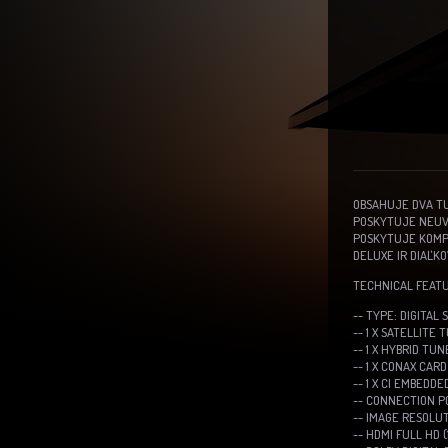
OBSAHUJE DVA TU
POSKYTUJE NEUV
POSKYTUJE KOMPAT
DELUXE IR DIAĽK
TECHNICAL FEATU
-- TYPE: DIGITAL
-- 1 X SATELLITE 
-- 1 X HYBRID TUN
-- 1 X CONAX CAR
-- 1 X CI EMBEDDED
-- CONNECTION POR
-- IMAGE RESOLUTIO
-- HDMI FULL HD 