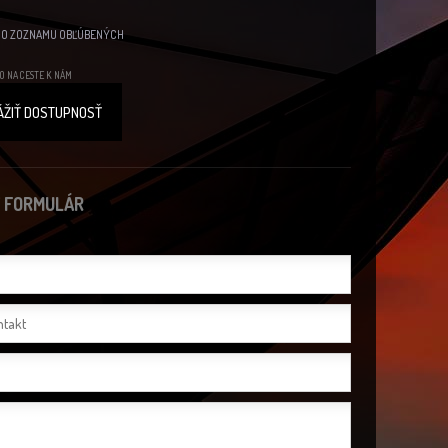
DO ZOZNAMU OBĽÚBENÝCH
O NA CESTE K NÁM
ÁŽIŤ DOSTUPNOSŤ
 FORMULÁR