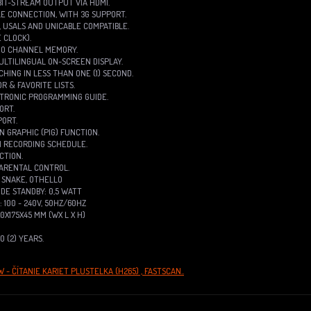
 BIT-STREAM OUTPUT VIA HDMI.
LE CONNECTION, WITH 3G SUPPORT.
, 1.2, USALS AND UNICABLE COMPATIBLE.
E CLOCK).
DIO CHANNEL MEMORY.
ULTILINGUAL ON-SCREEN DISPLAY.
HING IN LESS THAN ONE (1) SECOND.
R & FAVORITE LISTS.
ECTRONIC PROGRAMMING GUIDE.
ORT.
PORT.
IN GRAPHIC (PIG) FUNCTION.
M RECORDING SCHEDULE.
CTION.
PARENTAL CONTROL.
, SNAKE, OTHELLO
DE STANDBY: 0,5 WATT
: 100 ~ 240V, 50HZ/60HZ
20X175X45 MM (WX L X H)
 (2) YEARS.
 - ČÍTANIE KARIET PLUSTELKA (H265) , FASTSCAN..