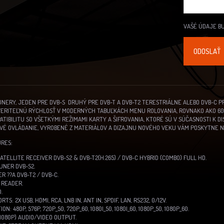
VAŠÉ ÚDAJE B
NERY, JEDEN PRE DVB-S DRUHÝ PRE DVB-T A DVB-T2 TERESTRIÁLNE ALEBO DVB-C PR
ERITEĽNÚ RÝCHLOSŤ V MODERNÝCH TABUĽKÁCH MENU ROLOVANIA, ROVNAKO AKO 6
IBILITU SO VŠETKÝMI REŽIMAMI KARTY A ŠIFROVANIA, KTORÉ SÚ V SÚČASNOSTI K DIS
OVÉ OVLÁDANIE, VYROBENÉ Z MATERIÁLOV A DIZAJNU NOVÉHO VEKU VÁM POSKYTNE 
RES:
 SATELLITE RECEIVER DVB-S2 & DVB-T2(H.265) / DVB-C HYBRID (COMBO) FULL HD.
TUNER DVB-S2.
ER ??A DVB-T2 / DVB-C.
D READER.
.
TS: 2X USB, HDMI, RCA, LNB IN, ANT IN, SPDIF, LAN, RS232, 0/12V.
N: 480P, 576P, 720P_50, 720P_60, 1080I_50, 1080I_60, 1080P_50, 1080P_60.
(1080P) AUDIO/VIDEO OUTPUT.