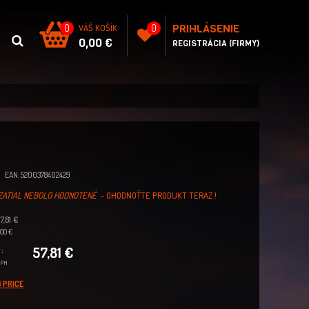
PRIHLÁSENIE
0
VÁŠ KOŠÍK
0
0,00 €
REGISTRÁCIA (FIRMY)
EAN: 5200378402429
ZATIAL NEBOLO HODNOTENÉ
- OHODNOŤTE PRODUKT TERAZ !
,81 €
00 €
57,81 €
:
DPH
 PRICE