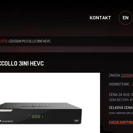
KONTAKT
EN
S/T/C
EDISION PICCOLLO 3IN1 HEVC
CCOLLO 3IN1 HEVC
ZNAČKA:
EDISION
HODNOTENIE :
CENA ZA KUS: 57
CENA BEZ DPH: 47,
CELKOVÁ CENA 
CENA VRÁTANE 20% 
CHECK SHIPPING