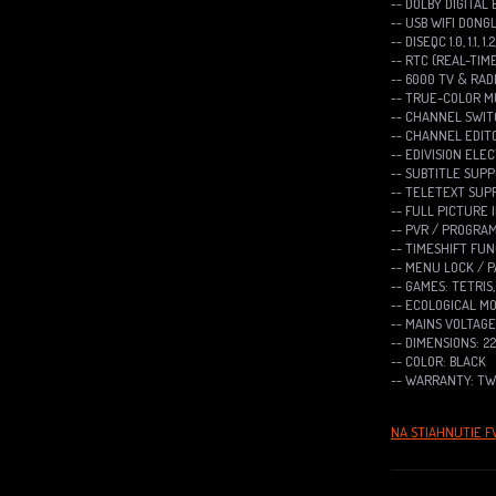
-- DOLBY DIGITAL
-- USB WIFI DONG
-- DISEQC 1.0, 1.1
-- RTC (REAL-TIM
-- 6000 TV & RA
-- TRUE-COLOR M
-- CHANNEL SWITC
-- CHANNEL EDITO
-- EDIVISION EL
-- SUBTITLE SUPP
-- TELETEXT SUP
-- FULL PICTURE 
-- PVR / PROGRA
-- TIMESHIFT FUN
-- MENU LOCK / 
-- GAMES: TETRIS
-- ECOLOGICAL MO
-- MAINS VOLTAGE
-- DIMENSIONS: 2
-- COLOR: BLACK
-- WARRANTY: TWO
NA STIAHNUTIE FW