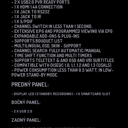
- 2 X USB2.0 PVR READY PORTS
- 1 X HDMI 1.4A CONNECTION
- 1 X JACK TO RS232
- 1 X JACK TO IR
- 1 X S/PDIF
- CHANNEL SWITCH IN LESS THAN 1 SECOND.
- EXTENSIVE ΕPG AND PROGRAMMED VIEWING VIA EPG
- EXPANDABLE ADD-ONS & PLUG-INS
- SUPPORTS BOUQUET LIST
- MULTILINGUAL OSD, SKIN - SUPPORT
- CHANNEL SEARCH: FULLY AUTOMATIC/MANUAL
- TIME SHIFT FUNCTION AND MULTI TIMERS
- SUPPORTS TELETEXT & AND OSD AND VBI SUBTITLES
- COMPATIBLE WITH DISEQC 1.0, 1,1 ,1.2 AND 1.3 (USALS)
- POWER CONSUMPTION LESS THAN 0.5 WATT, IN LOW-
POWER STAND-BY MODE.
PREDNÝ PANEL:
- DISPLAY: LED (STANDBY, RECORDING)
- 1 X SMARTCARD SLOT
BOČNÝ PANEL:
- 2 X USB 2.0
ZADNÝ PANEL: