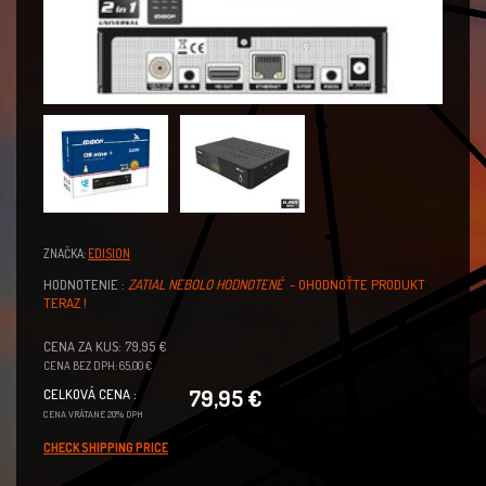
ZNAČKA:
EDISION
HODNOTENIE :
ZATIAL NEBOLO HODNOTENÉ
- OHODNOŤTE PRODUKT
TERAZ !
CENA ZA KUS: 79,95 €
CENA BEZ DPH: 65,00 €
79,95 €
CELKOVÁ CENA :
CENA VRÁTANE 20% DPH
CHECK SHIPPING PRICE