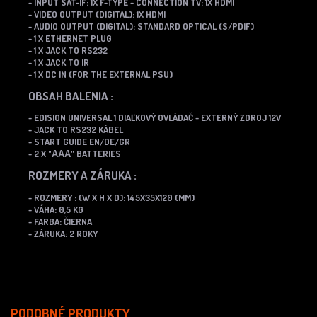
- INPUT SAT-IF: 1X F-TYPE
- CONNECTION TV: 1X HDMI
- VIDEO OUTPUT (DIGITAL): 1X HDMI
- AUDIO OUTPUT (DIGITAL): STANDARD OPTICAL (S/PDIF)
- 1 X ETHERNET PLUG
- 1 X JACK TO RS232
- 1 X JACK TO IR
- 1 X DC IN (FOR THE EXTERNAL PSU)
OBSAH BALENIA :
- EDISION UNIVERSAL 1 DIAĽKOVÝ OVLÁDAČ
- EXTERNÝ ZDROJ 12V
- JACK TO RS232 KÁBEL
- START GUIDE EN/DE/GR
- 2 X "ΑΑΑ" BATTERIES
ROZMERY A ZÁRUKA :
- ROZMERY : (W X H X D): 145X35X120 (MM)
- VÁHA: 0,5 KG
- FARBA: ČIERNA
- ZÁRUKA: 2 ROKY
PODOBNÉ PRODUKTY