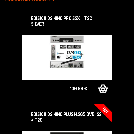
EDISION OS NINO PRO S2X + T2C
SILVER
100,86 €
EDISION OS NINO PLUS H.265 DVB-S2
+ T2C