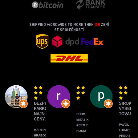
SHIPPING WORDWIDE TO MORE THEN
150
ZEMÍ
SE SPOLEČNOSTÍ
BEZPROBLÉMOVÉ
SIROKY
PARKOVANIE,
VYBER
NAJNIŽŠIE
TOVARU
RUDO
CENY.
MITASIK,
PAVOL
PRED 7
MARTIN
LUKAC,
ROKMI
HRABOS,
PRED 8