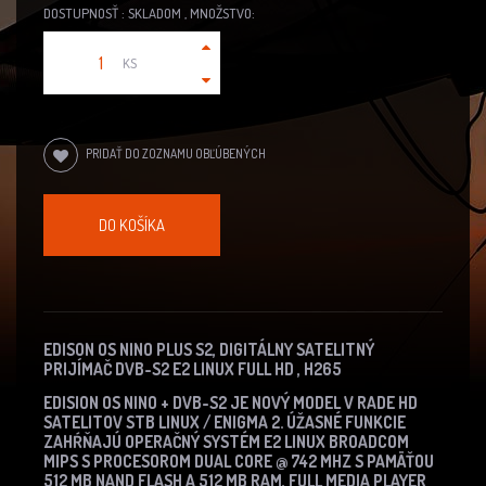
DOSTUPNOSŤ : SKLADOM , MNOŽSTVO:
KS
PRIDAŤ DO ZOZNAMU OBĽÚBENÝCH
DO KOŠÍKA
EDISON OS NINO PLUS S2, DIGITÁLNY SATELITNÝ
PRIJÍMAČ DVB-S2 E2 LINUX FULL HD , H265
EDISION OS NINO + DVB-S2 JE NOVÝ MODEL V RADE HD
SATELITOV STB LINUX / ENIGMA 2.
ÚŽASNÉ FUNKCIE
ZAHŔŇAJÚ OPERAČNÝ SYSTÉM E2 LINUX BROADCOM
MIPS S PROCESOROM DUAL CORE @ 742 MHZ S PAMÄŤOU
512 MB NAND FLASH A 512 MB RAM, FULL MEDIA PLAYER