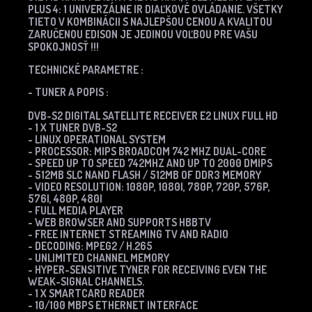
PLUS 4: 1 UNIVERZÁLNE IR DIAĽKOVÉ OVLÁDANIE.
VŠETKY
TIETO V KOMBINÁCII S NAJLEPŠOU CENOU A KVALITOU
ZARUČENOU EDISON JE JEDINOU VOĽBOU PRE VAŠU
SPOKOJNOSŤ !!!
TECHNICKÉ PARAMETRE :
- TUNER A POPIS :
DVB-S2 DIGITAL SATELLITE RECEIVER E2 LINUX FULL HD
- 1 X TUNER DVB-S2
- LINUX OPERATIONAL SYSTEM
- PROCESSOR: MIPS BROADCOM 742 MHZ DUAL-CORE
- SPEED UP TO SPEED 742MHZ AND UP TO 2000 DMIPS
- 512MB SLC NAND FLASH / 512MB OF DDR3 MEMORY
- VIDEO RESOLUTION: 1080P, 1080I, 780P, 720P, 576P,
576I, 480P, 480I
- FULL MEDIA PLAYER
- WEB BROWSER AND SUPPORTS HBBTV
- FREE INTERNET STREAMING TV AND RADIO
- DECODING: MPEG2 / H.265
- UNLIMITED CHANNEL MEMORY
- HYPER-SENSITIVE TYNER FOR RECEIVING EVEN THE
WEAK-SIGNAL CHANNELS.
- 1 X SMARTCARD READER
- 10/100 MBPS ETHERNET INTERFACE