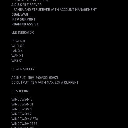
AIDISK
FILE SERVER
- SAMBA AND FTP SERVER WITH ACCOUNT MANAGEMENT
DUAL WAN
IPTV SUPPORT
ROAMING ASSIST
LED INDICATOR
POWER X 1
WI-FI X 2
LAN X 4
WAN X 1
WPS X 1
POWER SUPPLY
AC INPUT : 110V~240V(50~60HZ)
DC OUTPUT : 19 V WITH MAX. 2.37 A CURRENT
OS SUPPORT
WINDOWS® 10
WINDOWS® 8.1
WINDOWS® 8
WINDOWS® 7
WINDOWS® VISTA
WINDOWS® 2000