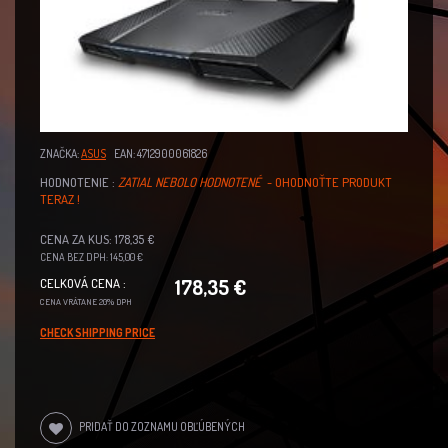
ZNAČKA:
ASUS
EAN: 4712900061826
HODNOTENIE :
ZATIAL NEBOLO HODNOTENÉ
- OHODNOŤTE PRODUKT
TERAZ !
CENA ZA KUS: 178,35 €
CENA BEZ DPH: 145,00 €
178,35 €
CELKOVÁ CENA :
CENA VRÁTANE 20% DPH
CHECK SHIPPING PRICE
PRIDAŤ DO ZOZNAMU OBĽÚBENÝCH