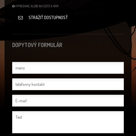
VYPREDANÉ, ALEBO NA CESTE K NÁM
STRÁŽIŤ DOSTUPNOSŤ
DOPYTOVÝ FORMULÁR