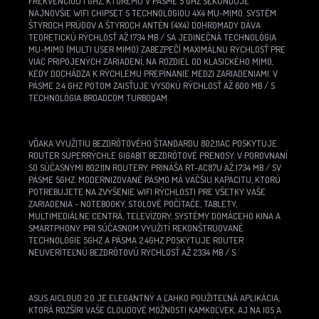
FREKVENCIOU 1 GHZ, KTORÉMU V PÁSME 5 GHZ SEKUNDUJE
NAJNOVŠIE WIFI CHIPSET S TECHNOLÓGIOU 4X4 MU-MIMO. SYSTÉM
ŠTYROCH PRÚDOV A ŠTYROCH ANTÉN (4X4) DOHROMADY DÁVA
TEORETICKÚ RÝCHLOSŤ AŽ 1734 MB / SA JEDINEČNÁ TECHNOLÓGIA
MU-MIMO (MULTI USER MIMO) ZABEZPEČÍ MAXIMÁLNU RÝCHLOSŤ PRE
VIAC PRIPOJENÝCH ZARIADENÍ, NA ROZDIEL OD KLASICKÉHO MIMO,
KEDY DOCHÁDZA K RÝCHLEMU PREPÍNANIE MEDZI ZARIADENIAMI. V
PÁSME 2.4 GHZ POTOM ZAISŤUJE VYSOKÚ RÝCHLOSŤ AŽ 600 MB / S
TECHNOLÓGIA BROADCOM TURBOQAM.
VĎAKA VYUŽITIU BEZDRÔTOVÉHO ŠTANDARDU 802.11AC POSKYTUJE
ROUTER SUPERRÝCHLE GIGABIT BEZDRÔTOVÉ PRENOSY. V POROVNANÍ
SO SÚČASNÝMI 802.11N ROUTERY, PRINÁŠA RT-AC87U AŽ 1734 MB / SV
PÁSME 5GHZ. MODERNIZOVANÉ PÁSMO MÁ VÄČŠIU KAPACITU, KTORÚ
POTREBUJETE NA ZVÝŠENIE WIFI RÝCHLOSTI PRE VŠETKY VAŠE
ZARIADENIA - NOTEBOOKY, STOLOVÉ POČÍTAČE, TABLETY,
MULTIMEDIÁLNE CENTRÁ, TELEVÍZORY, SYSTÉMY DOMÁCEHO KINA A
SMARTPHONY. PRI SÚČASNOM VYUŽITÍ REKONŠTRUOVANÉ
TECHNOLÓGIE 5GHZ A PÁSMA 2.4GHZ POSKYTUJE ROUTER
NEUVERITEĽNÚ BEZDRÔTOVÚ RÝCHLOSŤ AŽ 2334 MB / S.
ASUS AICLOUD 2.0 JE ELEGANTNÝ A ĽAHKO POUŽITEĽNÁ APLIKÁCIA,
KTORÁ ROZŠÍRI VAŠE CLOUDOVÉ MOŽNOSTI KAMKOĽVEK, AJ NA IOS A