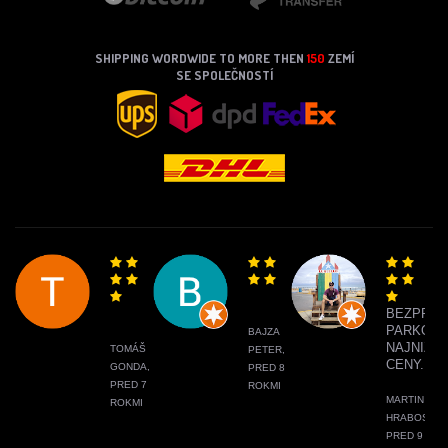
SHIPPING WORDWIDE TO MORE THEN
150
ZEMÍ
SE SPOLEČNOSTÍ
BEZPRO
PARKOVA
BAJZA
NAJNIŽŠI
TOMÁŠ
PETER,
CENY.
GONDA,
PRED 8
PRED 7
ROKMI
MARTIN
ROKMI
HRABOS,
PRED 9