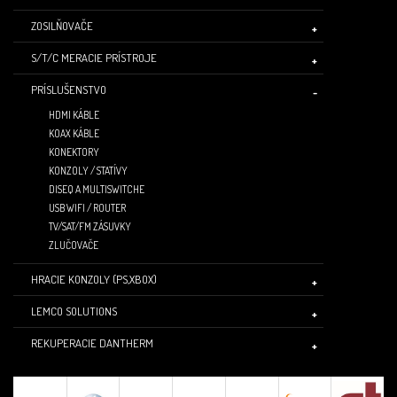
ZOSILŇOVAČE
S/T/C MERACIE PRÍSTROJE
PRÍSLUŠENSTVO
HDMI KÁBLE
KOAX KÁBLE
KONEKTORY
KONZOLY / STATÍVY
DISEQ A MULTISWITCHE
USB WIFI / ROUTER
TV/SAT/FM ZÁSUVKY
ZLUČOVAČE
HRACIE KONZOLY (PS,XBOX)
LEMCO SOLUTIONS
REKUPERACIE DANTHERM