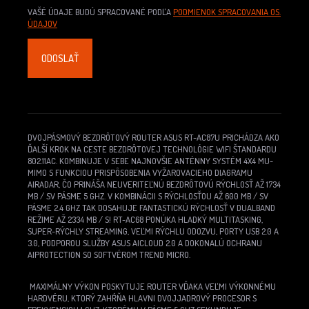
VAŠÉ ÚDAJE BUDÚ SPRACOVANÉ PODĽA
PODMIENOK SPRACOVANIA OS.
ÚDAJOV
DVOJPÁSMOVÝ BEZDRÔTOVÝ ROUTER ASUS RT-AC87U PRICHÁDZA AKO
ĎALŠÍ KROK NA CESTE BEZDRÔTOVEJ TECHNOLÓGIE WIFI ŠTANDARDU
802.11AC. KOMBINUJE V SEBE NAJNOVŠIE ANTÉNNY SYSTÉM 4X4 MU-
MIMO S FUNKCIOU PRISPÔSOBENIA VYŽAROVACIEHO DIAGRAMU
AIRADAR, ČO PRINÁŠA NEUVERITEĽNÚ BEZDRÔTOVÚ RÝCHLOSŤ AŽ 1734
MB / SV PÁSME 5 GHZ. V KOMBINÁCII S RÝCHLOSŤOU AŽ 600 MB / SV
PÁSME 2.4 GHZ TAK DOSAHUJE FANTASTICKÚ RÝCHLOSŤ V DUALBAND
REŽIME AŽ 2334 MB / S! RT-AC68 PONÚKA HLADKÝ MULTITASKING,
SUPER-RÝCHLY STREAMING, VEĽMI RÝCHLU ODOZVU, PORTY USB 2.0 A
3.0, PODPOROU SLUŽBY ASUS AICLOUD 2.0 A DOKONALÚ OCHRANU
AIPROTECTION SO SOFTVÉROM TREND MICRO.
MAXIMÁLNY VÝKON POSKYTUJE ROUTER VĎAKA VEĽMI VÝKONNÉMU
HARDVÉRU, KTORÝ ZAHŔŇA HLAVNI DVOJJADROVÝ PROCESOR S