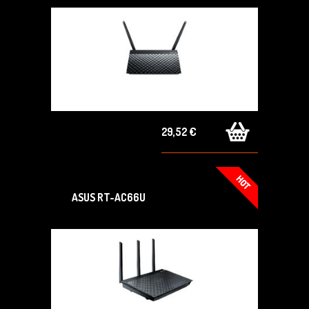
29,52 €
ASUS RT-AC66U