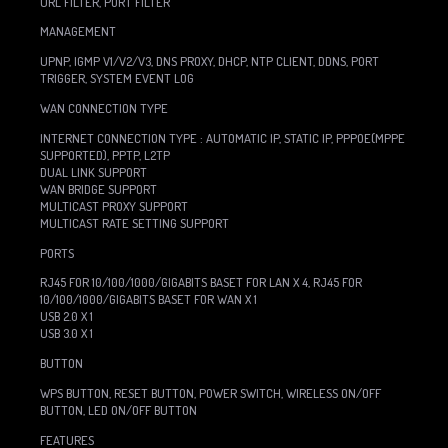
URL FILTER, PORT FILTER
MANAGEMENT
UPNP, IGMP V1/V2/V3, DNS PROXY, DHCP, NTP CLIENT, DDNS, PORT
TRIGGER, SYSTEM EVENT LOG
WAN CONNECTION TYPE
INTERNET CONNECTION TYPE : AUTOMATIC IP, STATIC IP, PPPOE(MPPE
SUPPORTED), PPTP, L2TP
DUAL LINK SUPPORT
WAN BRIDGE SUPPORT
MULTICAST PROXY SUPPORT
MULTICAST RATE SETTING SUPPORT
PORTS
RJ45 FOR 10/100/1000/GIGABITS BASET FOR LAN X 4, RJ45 FOR
10/100/1000/GIGABITS BASET FOR WAN X 1
USB 2.0 X 1
USB 3.0 X 1
BUTTON
WPS BUTTON, RESET BUTTON, POWER SWITCH, WIRELESS ON/OFF
BUTTON, LED ON/OFF BUTTON
FEATURES