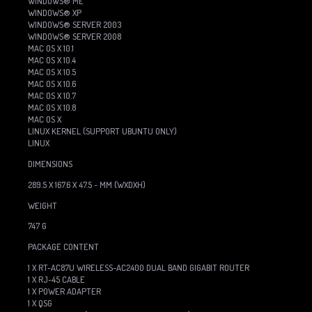
WINDOWS® ME
WINDOWS® XP
WINDOWS® SERVER 2003
WINDOWS® SERVER 2008
MAC OS X 10.1
MAC OS X 10.4
MAC OS X 10.5
MAC OS X 10.6
MAC OS X 10.7
MAC OS X 10.8
MAC OS X
LINUX KERNEL (SUPPORT UBUNTU ONLY)
LINUX
DIMENSIONS
289.5 X 167.6 X 47.5 ~ MM (WXDXH)
WEIGHT
747 G
PACKAGE CONTENT
1 X RT-AC87U WIRELESS-AC2400 DUAL BAND GIGABIT ROUTER
1 X RJ-45 CABLE
1 X POWER ADAPTER
1 X QSG