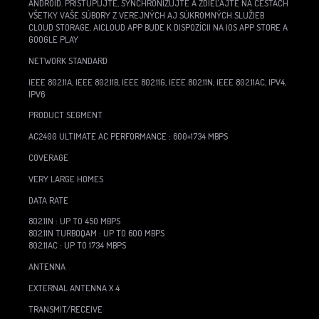
ANDROID. PRISTUPUJTE, SYNCHRONIZUJTE A ZDIEĽAJTE NA CESTÁCH
VŠETKY VAŠE SÚBORY Z VEREJNÝCH AJ SÚKROMNÝCH SLUŽIEB
CLOUD STORAGE. AICLOUD APP BUDE K DISPOZÍCII NA IOS APP STORE A
GOOGLE PLAY
NETWORK STANDARD
IEEE 802.11A, IEEE 802.11B, IEEE 802.11G, IEEE 802.11N, IEEE 802.11AC, IPV4,
IPV6
PRODUCT SEGMENT
AC2400 ULTIMATE AC PERFORMANCE : 600+1734 MBPS
COVERAGE
VERY LARGE HOMES
DATA RATE
802.11N : UP TO 450 MBPS
802.11N TURBOQAM : UP TO 600 MBPS
802.11AC : UP TO 1734 MBPS
ANTENNA
EXTERNAL ANTENNA X 4
TRANSMIT/RECEIVE