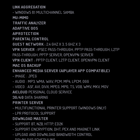
LINK AGGREGATION
- WINDOWS 8.1 MULTICHANNEL SAMBA
MU-MIMO
TRAFFIC ANALYZER
ADAPTIVE QOS
AIPROTECTION
PARENTAL CONTROL
GUEST NETWORK :
2.4 GHZ X 3, 5 GHZ X 3
VPN SERVER :
IPSEC PASS-THROUGH, PPTP PASS-THROUGH, L2TP
PASS-THROUGH, PPTP SERVER, OPENVPN SERVER
VPN CLIENT :
PPTP CLIENT, L2TP CLIENT, OPENVPN CLIENT
MAC OS BACKUP
ENHANCED MEDIA SERVER (AIPLAYER APP COMPATIBLE)
- IMAGE : JPEG
- AUDIO : MP3, WMA, WAV, PCM, MP4, LPCM, OGG
- VIDEO : ASF, AVI, DIVX, MPEG, MPG, TS, VOB, WMV, MKV, MOV
AICLOUD
PERSONAL CLOUD SERVICE
3G/4G
DATA SHARING
PRINTER SERVER
- MULTIFUNCTIONAL PRINTER SUPPORT (WINDOWS ONLY)
- LPR PROTOCOL SUPPORT
DOWNLOAD MASTER
- SUPPORT BT, NZB, HTTP, ED2K
- SUPPORT ENCRYPTION, DHT, PEX AND MAGNET LINK
- UPLOAD AND DOWNLOAD BANDWIDTH CONTROL
- DOWNLOAD SCHEDULING