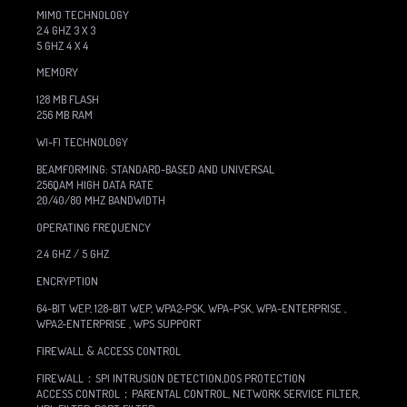
MIMO TECHNOLOGY
2.4 GHZ 3 X 3
5 GHZ 4 X 4
MEMORY
128 MB FLASH
256 MB RAM
WI-FI TECHNOLOGY
BEAMFORMING: STANDARD-BASED AND UNIVERSAL
256QAM HIGH DATA RATE
20/40/80 MHZ BANDWIDTH
OPERATING FREQUENCY
2.4 GHZ / 5 GHZ
ENCRYPTION
64-BIT WEP, 128-BIT WEP, WPA2-PSK, WPA-PSK, WPA-ENTERPRISE ,
WPA2-ENTERPRISE , WPS SUPPORT
FIREWALL & ACCESS CONTROL
FIREWALL：SPI INTRUSION DETECTION,DOS PROTECTION
ACCESS CONTROL：PARENTAL CONTROL, NETWORK SERVICE FILTER,