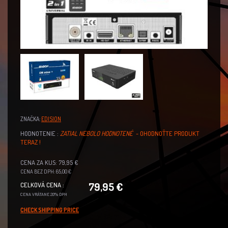
ZNAČKA:
EDISION
HODNOTENIE :
ZATIAL NEBOLO HODNOTENÉ
- OHODNOŤTE PRODUKT
TERAZ !
CENA ZA KUS: 79,95 €
CENA BEZ DPH: 65,00 €
79,95 €
CELKOVÁ CENA :
CENA VRÁTANE 20% DPH
CHECK SHIPPING PRICE