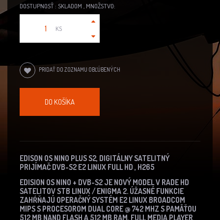
DOSTUPNOSŤ : SKLADOM , MNOŽSTVO:
KS
PRIDAŤ DO ZOZNAMU OBĽÚBENÝCH
DO KOŠÍKA
EDISON OS NINO PLUS S2, DIGITÁLNY SATELITNÝ
PRIJÍMAČ DVB-S2 E2 LINUX FULL HD , H265
EDISION OS NINO + DVB-S2 JE NOVÝ MODEL V RADE HD
SATELITOV STB LINUX / ENIGMA 2.
ÚŽASNÉ FUNKCIE
ZAHŔŇAJÚ OPERAČNÝ SYSTÉM E2 LINUX BROADCOM
MIPS S PROCESOROM DUAL CORE @ 742 MHZ S PAMÄŤOU
512 MB NAND FLASH A 512 MB RAM, FULL MEDIA PLAYER