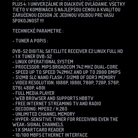
PLUS 4: 1 UNIVERZÁLNE IR DIAĽKOVÉ OVLÁDANIE.
VŠETKY
TIETO V KOMBINÁCII S NAJLEPŠOU CENOU A KVALITOU
ZARUČENOU EDISON JE JEDINOU VOĽBOU PRE VAŠU
SPOKOJNOSŤ !!!
TECHNICKÉ PARAMETRE :
- TUNER A POPIS :
DVB-S2 DIGITAL SATELLITE RECEIVER E2 LINUX FULL HD
- 1 X TUNER DVB-S2
- LINUX OPERATIONAL SYSTEM
- PROCESSOR: MIPS BROADCOM 742 MHZ DUAL-CORE
- SPEED UP TO SPEED 742MHZ AND UP TO 2000 DMIPS
- 512MB SLC NAND FLASH / 512MB OF DDR3 MEMORY
- VIDEO RESOLUTION: 1080P, 1080I, 780P, 720P, 576P,
576I, 480P, 480I
- FULL MEDIA PLAYER
- WEB BROWSER AND SUPPORTS HBBTV
- FREE INTERNET STREAMING TV AND RADIO
- DECODING: MPEG2 / H.265
- UNLIMITED CHANNEL MEMORY
- HYPER-SENSITIVE TYNER FOR RECEIVING EVEN THE
WEAK-SIGNAL CHANNELS.
- 1 X SMARTCARD READER
- 10/100 MBPS ETHERNET INTERFACE