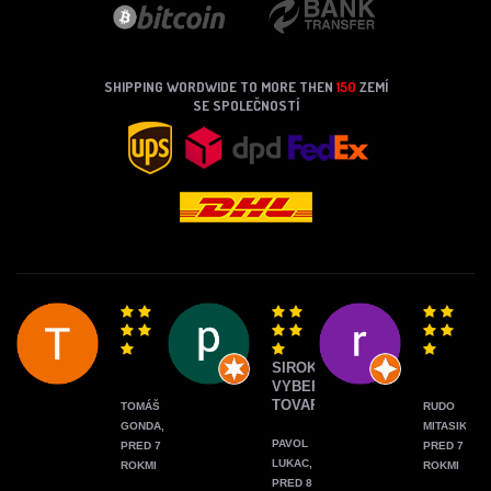
SHIPPING WORDWIDE TO MORE THEN
150
ZEMÍ
SE SPOLEČNOSTÍ
SIROKY
VYBER
TOVARU
TOMÁŠ
RUDO
GONDA,
MITASIK,
PAVOL
PRED 7
PRED 7
LUKAC,
ROKMI
ROKMI
PRED 8