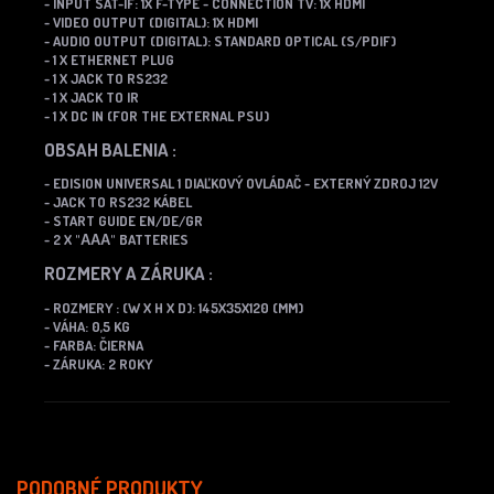
- INPUT SAT-IF: 1X F-TYPE
- CONNECTION TV: 1X HDMI
- VIDEO OUTPUT (DIGITAL): 1X HDMI
- AUDIO OUTPUT (DIGITAL): STANDARD OPTICAL (S/PDIF)
- 1 X ETHERNET PLUG
- 1 X JACK TO RS232
- 1 X JACK TO IR
- 1 X DC IN (FOR THE EXTERNAL PSU)
OBSAH BALENIA :
- EDISION UNIVERSAL 1 DIAĽKOVÝ OVLÁDAČ
- EXTERNÝ ZDROJ 12V
- JACK TO RS232 KÁBEL
- START GUIDE EN/DE/GR
- 2 X "ΑΑΑ" BATTERIES
ROZMERY A ZÁRUKA :
- ROZMERY : (W X H X D): 145X35X120 (MM)
- VÁHA: 0,5 KG
- FARBA: ČIERNA
- ZÁRUKA: 2 ROKY
PODOBNÉ PRODUKTY