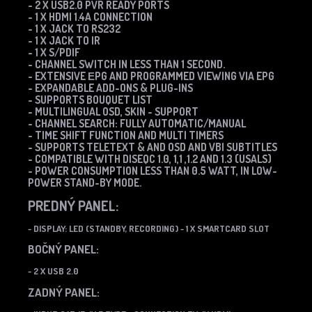
- 2 X USB2.0 PVR READY PORTS
- 1 X HDMI 1.4A CONNECTION
- 1 X JACK TO RS232
- 1 X JACK TO IR
- 1 X S/PDIF
- CHANNEL SWITCH IN LESS THAN 1 SECOND.
- EXTENSIVE ΕPG AND PROGRAMMED VIEWING VIA EPG
- EXPANDABLE ADD-ONS & PLUG-INS
- SUPPORTS BOUQUET LIST
- MULTILINGUAL OSD, SKIN - SUPPORT
- CHANNEL SEARCH: FULLY AUTOMATIC/MANUAL
- TIME SHIFT FUNCTION AND MULTI TIMERS
- SUPPORTS TELETEXT & AND OSD AND VBI SUBTITLES
- COMPATIBLE WITH DISEQC 1.0, 1,1 ,1.2 AND 1.3 (USALS)
- POWER CONSUMPTION LESS THAN 0.5 WATT, IN LOW-
POWER STAND-BY MODE.
PREDNÝ PANEL:
- DISPLAY: LED (STANDBY, RECORDING)
- 1 X SMARTCARD SLOT
BOČNÝ PANEL:
- 2 X USB 2.0
ZADNÝ PANEL: