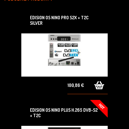
EDISION OS NINO PRO S2X + T2C
SILVER
100,86 €
EDISION OS NINO PLUS H.265 DVB-S2
+ T2C