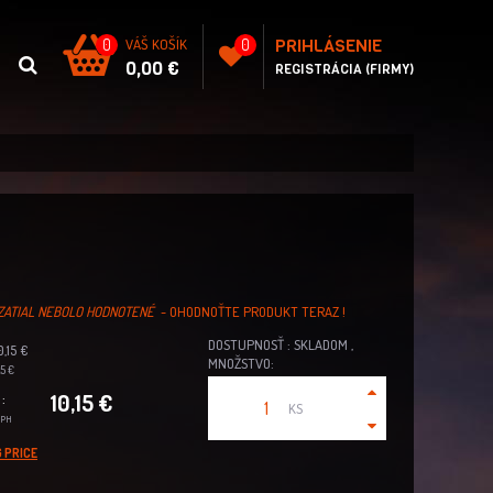
PRIHLÁSENIE
0
VÁŠ KOŠÍK
0
0,00 €
REGISTRÁCIA (FIRMY)
ZATIAL NEBOLO HODNOTENÉ
- OHODNOŤTE PRODUKT TERAZ !
DOSTUPNOSŤ : SKLADOM ,
,15 €
MNOŽSTVO:
5 €
10,15 €
:
KS
DPH
 PRICE