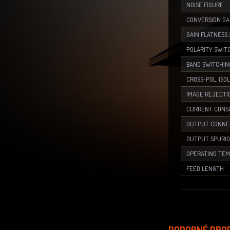
NOISE FIGURE
CONVERSION GA
GAIN FLATNESS
POLARITY SWIT
BAND SWITCHIN
CROSS-POL. ISO
IMAGE REJECTI
CURRENT CONS
OUTPUT CONNE
OUTPUT SPURI
OPERATING TE
FEED LENGTH
PODOBNÉ PRO