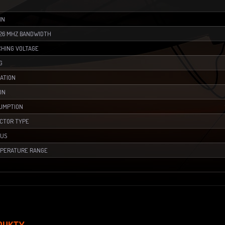
IN
 26 MHZ BANDWIDTH
CHING VOLTAGE
G
LATION
ON
UMPTION
CTOR TYPE
OUS
MPERATURE RANGE
DUKTY