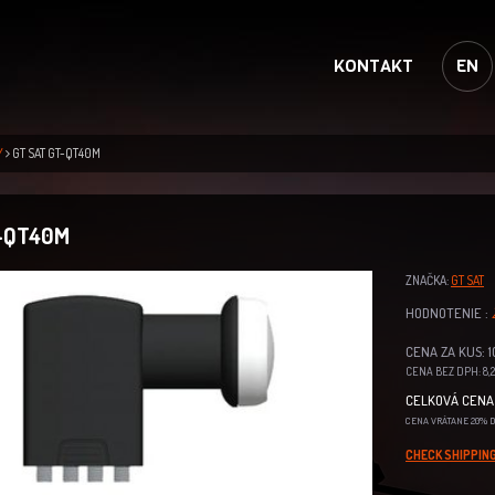
KONTAKT
EN
Y
GT SAT GT-QT40M
-QT40M
ZNAČKA:
GT SAT
HODNOTENIE :
CENA ZA KUS: 10
CENA BEZ DPH: 8,2
CELKOVÁ CENA 
CENA VRÁTANE 20% 
CHECK SHIPPING