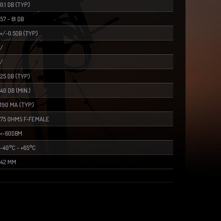
0.1 DB (TYP.)
57 ~ 61 DB
+/-0.5DB (TYP.)
/
/
25 DB (TYP.)
40 DB (MIN.)
190 MA (TYP.)
75 OHMS F-FEMALE
<-60DBM
-40°C ~ +65°C
42 MM