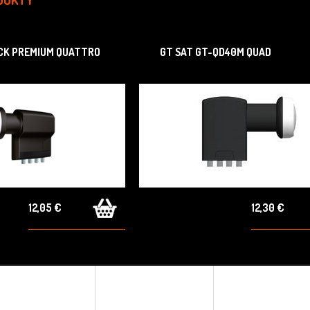
CK PREMIUM QUATTRO
GT SAT GT-QD40M QUAD
12,05 €
12,30 €