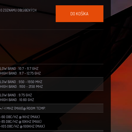
DO ZOZNAMU OBĽÚBENÝCH
DO KOŠÍKA
LOW BAND : 10.7 ~ 11.7 GHZ
HIGH BAND : 11.7 ~ 12.75 GHZ
LOW BAND : 950 ~ 1950 MHZ
HIGH BAND : 1100 ~ 2150 MHZ
LOW BAND : 9.75 GHZ
HIGH BAND : 10.60 GHZ
+/-1 MHZ (MAX)@ ROOM TEMP.
-60 DBC/HZ @ 1KHZ (MAX.)
-85 DBC/HZ @ 10KHZ (MAX.)
-105 DBC/HZ @ 100KHZ (MAX.)