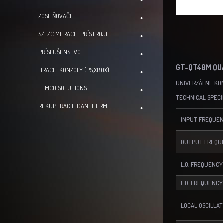
ZOSILŇOVAČE
S/T/C MERACIE PRÍSTROJE
PRÍSLUŠENSTVO
GT-QT40M QU
HRACIE KONZOLY (PS,XBOX)
UNIVERZÁLNE KO
LEMCO SOLUTIONS
TECHNICAL SPECI
REKUPERACIE DANTHERM
INPUT FREQUE
OUTPUT FREQU
L.O. FREQUENCY
L.O. FREQUENCY
LOCAL OSCILLA