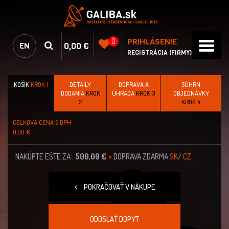
PRIHLÁSENIE
0
0,00 €
EN
REGISTRÁCIA (FIRMY)
KOŠÍK
KROK 1
DETAILY
DOPRAVA A
SÚHRN
DODANIA
KROK
ÚHRADA
KROK 3
OBJEDNÁVKY
2
KROK 4
CELKOVÁ CENA S DPH
0,00 €
NAKÚPTE EŠTE ZA :
500,00 €
=
DOPRAVA ZDARMA
SK
/
CZ
POKRAČOVAŤ V NÁKUPE
ODOSLAŤ DOPYT