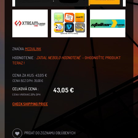
ZNAČKA:
MEDIALINK
HODNOTENIE :
ZATIAL NEBOLO HODNOTENÉ
- OHODNOŤTE PRODUKT
TERAZ !
CENA ZA KUS: 43,05 €
CENA BEZ DPH: 35,00 €
43,05 €
CELKOVÁ CENA :
CENA VRÁTANE 20% DPH
CHECK SHIPPING PRICE
PRIDAŤ DO ZOZNAMU OBĽÚBENÝCH