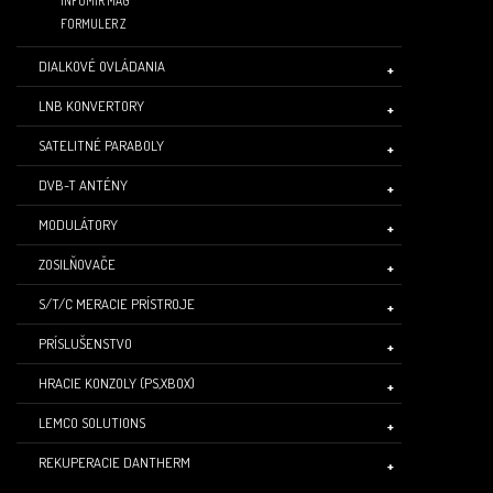
INFOMIR MAG
FORMULER Z
DIALKOVÉ OVLÁDANIA
LNB KONVERTORY
SATELITNÉ PARABOLY
DVB-T ANTÉNY
MODULÁTORY
ZOSILŇOVAČE
S/T/C MERACIE PRÍSTROJE
PRÍSLUŠENSTVO
HRACIE KONZOLY (PS,XBOX)
LEMCO SOLUTIONS
REKUPERACIE DANTHERM