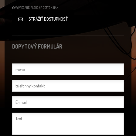
VYPREDANÉ, ALEBO NA CESTE K NÁM
STRÁŽIŤ DOSTUPNOSŤ
DOPYTOVÝ FORMULÁR