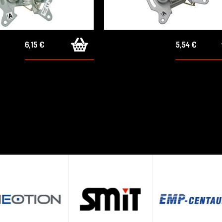
6,15 €
5,54 €