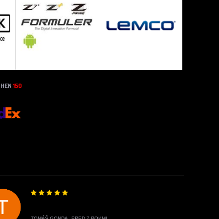
THEN
150
TOMÁŠ GONDA,
PRED 7 ROKMI