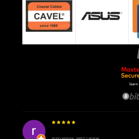
learn
RUDO MITASIK,
PRED 7 ROKMI