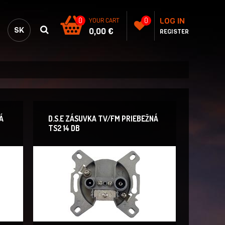
LOG IN
0
YOUR CART
0
SK
0,00 €
REGISTER
Á
D.S.E ZÁSUVKA TV/FM PRIEBEŽNÁ
TS2 14 DB