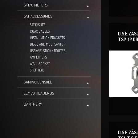
S/T/C METERS
SAT ACCESSORIES
SAT DISHES
COAX CABLES
D.S.E ZÁ
INSTALLATION BRACKETS
TS2-12 D
DISEQ AND MULTISWITCH
USB WIFI STICK / ROUTER
AMPLIFIERS
WALL SOCKET
SPLITTERS
GAMING CONSOLE
LEMCO HEADENDS
DANTHERM
D.S.E ZÁ