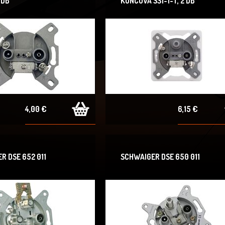
 DB
KONCOVÁ SS1-1-T, 2 DB
4,00 €
6,15 €
R DSE 652 011
SCHWAIGER DSE 650 011