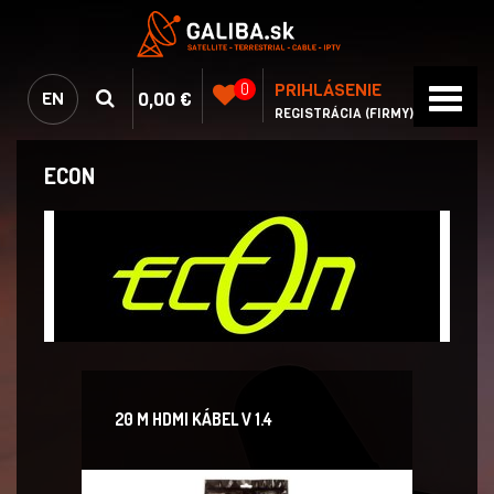
PRIHLÁSENIE
0
0,00 €
EN
REGISTRÁCIA (FIRMY)
ECON
20 M HDMI KÁBEL V 1.4