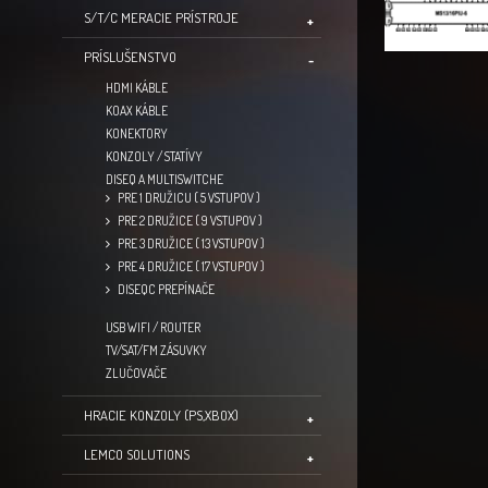
S/T/C MERACIE PRÍSTROJE
PRÍSLUŠENSTVO
HDMI KÁBLE
KOAX KÁBLE
KONEKTORY
KONZOLY / STATÍVY
DISEQ A MULTISWITCHE
PRE 1 DRUŽICU ( 5 VSTUPOV )
PRE 2 DRUŽICE ( 9 VSTUPOV )
PRE 3 DRUŽICE ( 13 VSTUPOV )
PRE 4 DRUŽICE ( 17 VSTUPOV )
DISEQC PREPÍNAČE
USB WIFI / ROUTER
TV/SAT/FM ZÁSUVKY
ZLUČOVAČE
HRACIE KONZOLY (PS,XBOX)
LEMCO SOLUTIONS