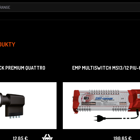
RANGE
DUKTY
CK PREMIUM QUATTRO
EMP MULTISWITCH MS13/12 PIU-
12,05 €
190,65 €