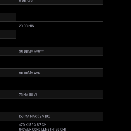
0 DB AVG
20 DB MIN
90 DBΜV AVG**
90 DBΜV AVG
75 MA (18 V)
150 MA MAX (12 V DC)
47.0 X 15.2 X 8.7 CM
(POWER CORD LENGTH 130 CM)