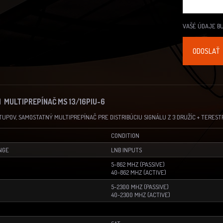
VAŠÉ ÚDAJE B
 MULTIPREPÍNAČ MS 13/16PIU-6
TUPOV, SAMOSTATNÝ MULTIPREPÍNAČ PRE DISTRIBÚCIU SIGNÁLU Z 3 DRUŽÍC + TERESTR
CONDITION
NGE
LNB INPUTS
5-862 MHZ (PASSIVE)
40-862 MHZ (ACTIVE)
5-2300 MHZ (PASSIVE)
40-2300 MHZ (ACTIVE)