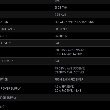
SAT.
21 DB AVG
7 DB AVG
LATION
BETWEEN V/H POLARISATIONS
HIGH BANDS
20 DB MIN
SYSTEMS
25 DB MIN
 LEVEL*
SAT.
100 DBΜV AVG (PASSIVE)
90 DBΜV AVG (ACTIVE)
UT LEVEL*
SAT.
79 DBΜV AVG (PASSIVE)
83 DBΜV AVG (ACTIVE)
PTION
FROM EACH RECEIVER
4.5 W (PASSIVE)
 POWER SUPPLY
6.5 W (ACTIVE) + LNB
IFIER SUPPLY
D,H)