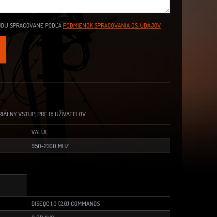
UDÚ SPRACOVANÉ PODĽA
PODMIENOK SPRACOVANIA OS. ÚDAJOV
IÁLNY VSTUP, PRE 16 UŽÍVATELOV
VALUE
950-2300 MHZ
DISEQC 1.0 (2.0) COMMANDS