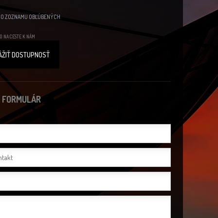
DO ZOZNAMU OBĽÚBENÝCH
O NA CESTE K NÁM
ÁŽIŤ DOSTUPNOSŤ
 FORMULÁR