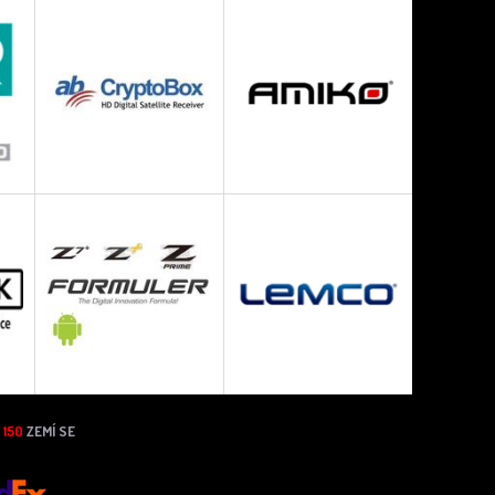
N
150
ZEMÍ SE