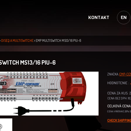
KONTAKT
EN
DISEQ A MULTISWITCHE
EMP MULTISWITCH MS13/16 PIU-6
SWITCH MS13/16 PIU-6
ZNAČKA:
EMP-CE
HODNOTENIE :
CENA ZA KUS: 2
CENA BEZ DPH: 183
CELKOVÁ CENA 
CENA VRÁTANE 20% 
CHECK SHIPPING