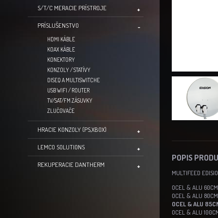
S/T/C MERACIE PRÍSTROJE
PRÍSLUŠENSTVO
HDMI KÁBLE
KOAX KÁBLE
KONEKTORY
KONZOLY / STATÍVY
DISEQ A MULTISWITCHE
USB WIFI / ROUTER
TV/SAT/FM ZÁSUVKY
ZLUČOVAČE
HRACIE KONZOLY (PS,XBOX)
LEMCO SOLUTIONS
POPIS PROD
REKUPERACIE DANTHERM
MULTIFEED EDISIO
OCEL & ALU 60CM
OCEL & ALU 80CM
OCEL & ALU 85C
OCEL & ALU 100C