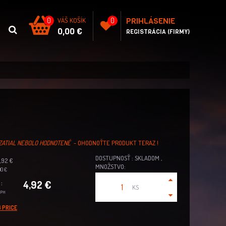
PRIHLÁSENIE
0
VÁŠ KOŠÍK
0
0,00 €
REGISTRÁCIA (FIRMY)
ZATIAL NEBOLO HODNOTENÉ
- OHODNOŤTE PRODUKT TERAZ !
DOSTUPNOSŤ : SKLADOM ,
,92 €
MNOŽSTVO:
0 €
4,92 €
:
KS
DPH
 PRICE