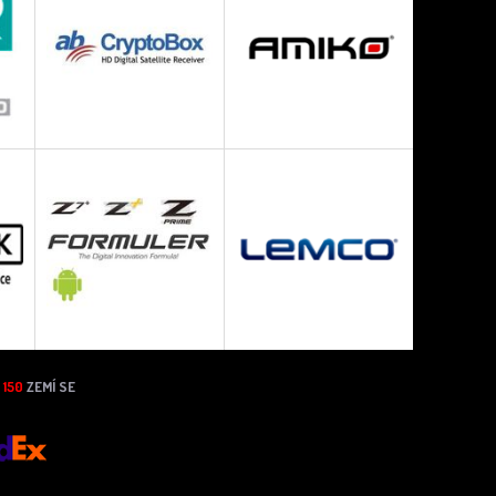
N
150
ZEMÍ SE