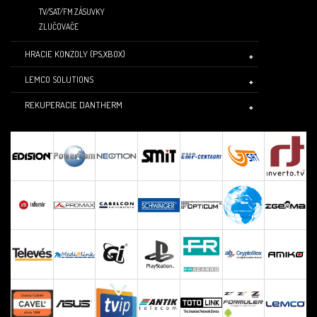
TV/SAT/FM ZÁSUVKY
ZLUČOVAČE
HRACIE KONZOLY (PS,XBOX)
LEMCO SOLUTIONS
REKUPERACIE DANTHERM