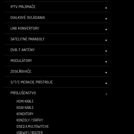
IPTV PRIJÍMAČE
DIALKOVÉ OVLÁDANIA
LNB KONVERTORY
SATELITNÉ PARABOLY
DVB-T ANTÉNY
MODULÁTORY
ZOSILŇOVAČE
S/T/C MERACIE PRÍSTROJE
PRÍSLUŠENSTVO
HDMI KÁBLE
KOAX KÁBLE
KONEKTORY
KONZOLY / STATÍVY
DISEQ A MULTISWITCHE
USB WIFI / ROUTER