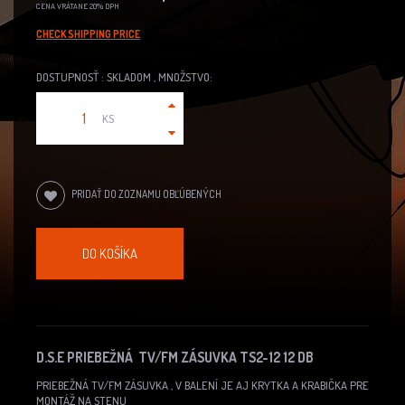
CENA VRÁTANE 20% DPH
CHECK SHIPPING PRICE
DOSTUPNOSŤ : SKLADOM , MNOŽSTVO:
KS
PRIDAŤ DO ZOZNAMU OBĽÚBENÝCH
DO KOŠÍKA
D.S.E PRIEBEŽNÁ TV/FM ZÁSUVKA TS2-12 12 DB
PRIEBEŽNÁ TV/FM ZÁSUVKA , V BALENÍ JE AJ KRYTKA A KRABIČKA PRE
MONTÁŽ NA STENU