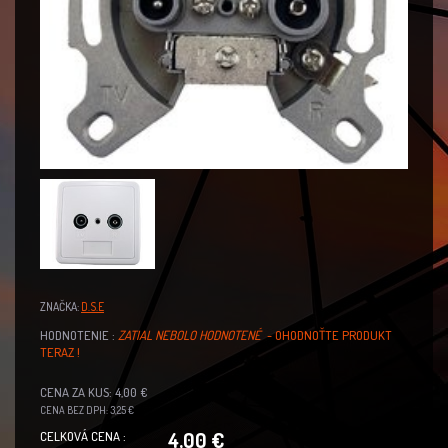
ZNAČKA:
D.S.E
HODNOTENIE :
ZATIAL NEBOLO HODNOTENÉ
- OHODNOŤTE PRODUKT
TERAZ !
CENA ZA KUS: 4,00 €
CENA BEZ DPH: 3,25 €
4,00 €
CELKOVÁ CENA :