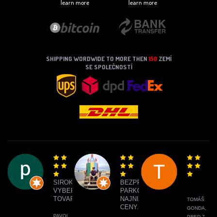
learn more
learn more
SHIPPING WORDWIDE TO MORE THEN
150
ZEMÍ
SE SPOLEČNOSTÍ
SIROKY
BEZPROBLÉMOVÉ
VYBER
PARKOVANIE,
TOVARU
NAJNIŽŠIE
TOMÁŠ
CENY.
GONDA,
PAVOL
PRED 7