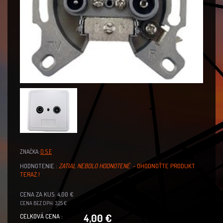
ZNAČKA:
D.S.E
HODNOTENIE :
ZATIAL NEBOLO HODNOTENÉ
- OHODNOŤTE PRODUKT
TERAZ !
CENA ZA KUS: 4,00 €
CENA BEZ DPH: 3,25 €
4,00 €
CELKOVÁ CENA :