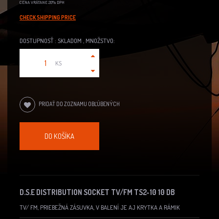
CENA VRÁTANE 20% DPH
CHECK SHIPPING PRICE
DOSTUPNOSŤ : SKLADOM , MNOŽSTVO:
KS
PRIDAŤ DO ZOZNAMU OBĽÚBENÝCH
DO KOŠÍKA
D.S.E DISTRIBUTION SOCKET TV/FM TS2-10 10 DB
TV/ FM, PRIEBEŽNÁ ZÁSUVKA, V BALENÍ JE AJ KRYTKA A RÁMIK