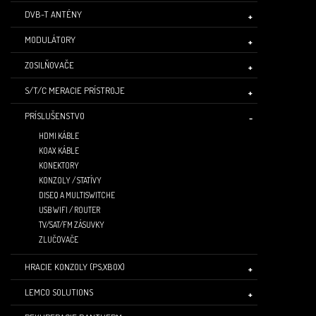
DVB-T ANTÉNY
MODULÁTORY
ZOSILŇOVAČE
S/T/C MERACIE PRÍSTROJE
PRÍSLUŠENSTVO
HDMI KÁBLE
KOAX KÁBLE
KONEKTORY
KONZOLY / STATÍVY
DISEQ A MULTISWITCHE
USB WIFI / ROUTER
TV/SAT/FM ZÁSUVKY
ZLUČOVAČE
HRACIE KONZOLY (PS,XBOX)
LEMCO SOLUTIONS