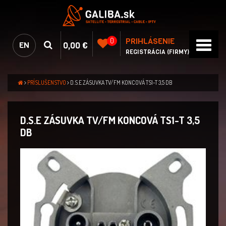
PRIHLÁSENIE
0
0,00 €
EN
REGISTRÁCIA (FIRMY)
PRÍSLUŠENSTVO
D.S.E ZÁSUVKA TV/FM KONCOVÁ TS1-T 3,5 DB
D.S.E ZÁSUVKA TV/FM KONCOVÁ TS1-T 3,5
DB