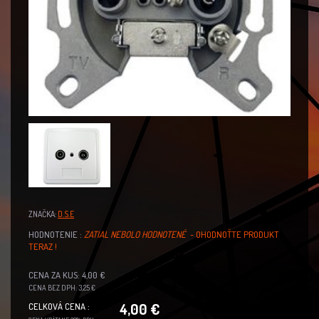
ZNAČKA:
D.S.E
HODNOTENIE :
ZATIAL NEBOLO HODNOTENÉ
- OHODNOŤTE PRODUKT
TERAZ !
CENA ZA KUS: 4,00 €
CENA BEZ DPH: 3,25 €
4,00 €
CELKOVÁ CENA :