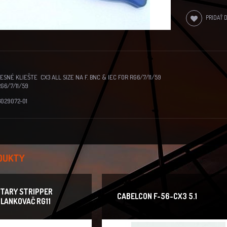
PRIDAŤ 
NÉ KLIEŠTE CX3 ALL SIZE NA F. BNC & IEC FOR RG6/7/11/59
RG6/7/11/59
8029072-01
DUKTY
TARY STRIPPER
CABELCON F-56-CX3 5.1
LANKOVAČ RG11