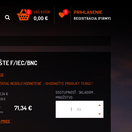
PRIHLÁSENIE
0
VÁŠ KOŠÍK
0
0,00 €
REGISTRÁCIA (FIRMY)
ŠTE F/IEC/BNC
ON
ZATIAL NEBOLO HODNOTENÉ
- OHODNOŤTE PRODUKT TERAZ !
DOSTUPNOSŤ : SKLADOM ,
1,34 €
MNOŽSTVO:
00 €
71,34 €
:
KS
DPH
 PRICE