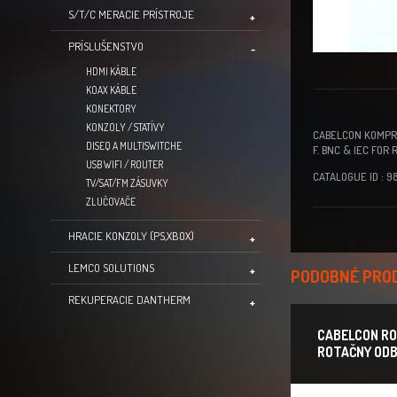
S/T/C MERACIE PRÍSTROJE
PRÍSLUŠENSTVO
HDMI KÁBLE
KOAX KÁBLE
KONEKTORY
KONZOLY / STATÍVY
CABELCON KOMPRES
DISEQ A MULTISWITCHE
F. BNC & IEC FOR 
USB WIFI / ROUTER
CATALOGUE ID : 9
TV/SAT/FM ZÁSUVKY
ZLUČOVAČE
HRACIE KONZOLY (PS,XBOX)
LEMCO SOLUTIONS
PODOBNÉ PRO
REKUPERACIE DANTHERM
CABELCON RO
ROTAČNY ODB